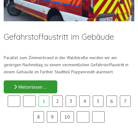
Gefahrstoffaustritt im Gebäude
Parallel zum Zimmerbrand in der Waldstraße wurden wir am
gestrigen Nachmittag zu einem vermeintlichen Gefahrstoffaustritt in
einem Gebäude im Fürther Stadtteil Poppenreuth alarmiert.
Weiterlesen …
1
2
3
4
5
6
7
8
9
10